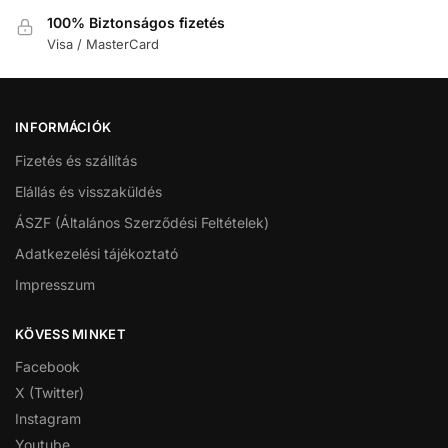
100% Biztonságos fizetés
Visa / MasterCard
INFORMÁCIÓK
Fizetés és szállítás
Elállás és visszaküldés
ÁSZF (Általános Szerződési Feltételek)
Adatkezelési tájékoztató
Impresszum
KÖVESS MINKET
Facebook
X (Twitter)
Instagram
Youtube