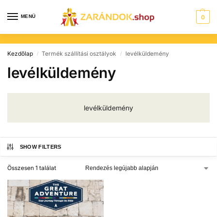
MENÜ
0
Kezdőlap
Termék szállítási osztályok
levélküldemény
/
/
levélküldemény
levélküldemény
SHOW FILTERS
Összesen 1 találat