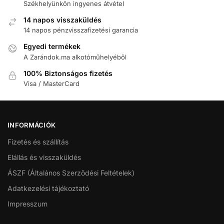
Székhelyünkön ingyenes átvétel
14 napos visszaküldés
14 napos pénzvisszafizetési garancia
Egyedi termékek
A Zarándok.ma alkotóműhelyéből
100% Biztonságos fizetés
Visa / MasterCard
INFORMÁCIÓK
Fizetés és szállítás
Elállás és visszaküldés
ÁSZF (Általános Szerződési Feltételek)
Adatkezelési tájékoztató
Impresszum